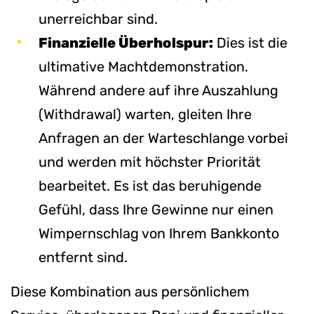
unerreichbar sind.
Finanzielle Überholspur:
Dies ist die
ultimative Machtdemonstration.
Während andere auf ihre Auszahlung
(Withdrawal) warten, gleiten Ihre
Anfragen an der Warteschlange vorbei
und werden mit höchster Priorität
bearbeitet. Es ist das beruhigende
Gefühl, dass Ihre Gewinne nur einen
Wimpernschlag von Ihrem Bankkonto
entfernt sind.
Diese Kombination aus persönlichem