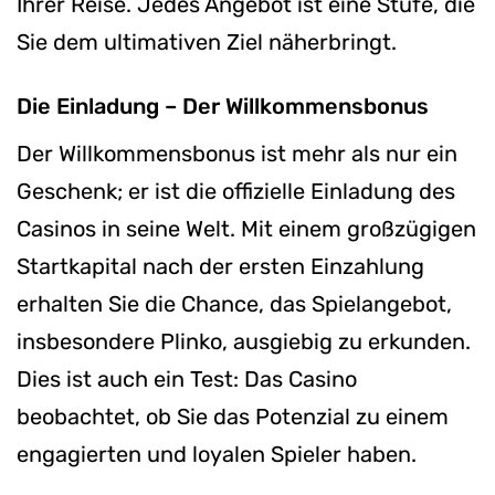
Ihrer Reise. Jedes Angebot ist eine Stufe, die
Sie dem ultimativen Ziel näherbringt.
Die Einladung – Der Willkommensbonus
Der Willkommensbonus ist mehr als nur ein
Geschenk; er ist die offizielle Einladung des
Casinos in seine Welt. Mit einem großzügigen
Startkapital nach der ersten Einzahlung
erhalten Sie die Chance, das Spielangebot,
insbesondere Plinko, ausgiebig zu erkunden.
Dies ist auch ein Test: Das Casino
beobachtet, ob Sie das Potenzial zu einem
engagierten und loyalen Spieler haben.