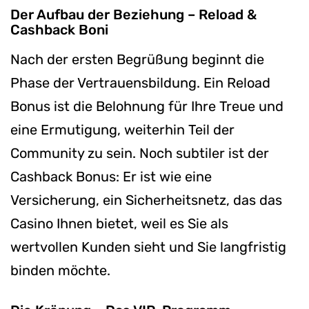
Der Aufbau der Beziehung – Reload &
Cashback Boni
Nach der ersten Begrüßung beginnt die
Phase der Vertrauensbildung. Ein Reload
Bonus ist die Belohnung für Ihre Treue und
eine Ermutigung, weiterhin Teil der
Community zu sein. Noch subtiler ist der
Cashback Bonus: Er ist wie eine
Versicherung, ein Sicherheitsnetz, das das
Casino Ihnen bietet, weil es Sie als
wertvollen Kunden sieht und Sie langfristig
binden möchte.