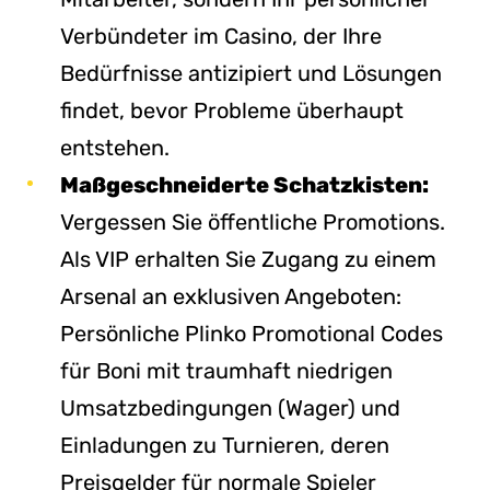
Verbündeter im Casino, der Ihre
Bedürfnisse antizipiert und Lösungen
findet, bevor Probleme überhaupt
entstehen.
Maßgeschneiderte Schatzkisten:
Vergessen Sie öffentliche Promotions.
Als VIP erhalten Sie Zugang zu einem
Arsenal an exklusiven Angeboten:
Persönliche Plinko Promotional Codes
für Boni mit traumhaft niedrigen
Umsatzbedingungen (Wager) und
Einladungen zu Turnieren, deren
Preisgelder für normale Spieler