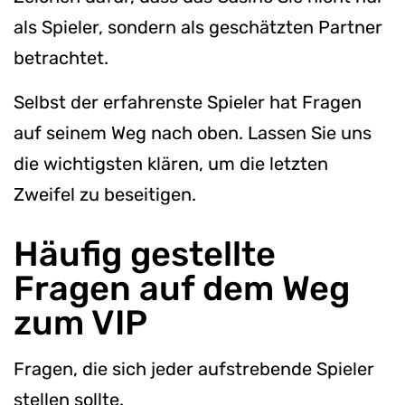
als Spieler, sondern als geschätzten Partner
betrachtet.
Selbst der erfahrenste Spieler hat Fragen
auf seinem Weg nach oben. Lassen Sie uns
die wichtigsten klären, um die letzten
Zweifel zu beseitigen.
Häufig gestellte
Fragen auf dem Weg
zum VIP
Fragen, die sich jeder aufstrebende Spieler
stellen sollte.