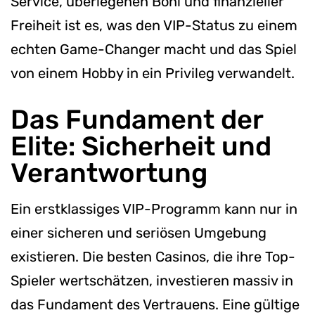
Service, überlegenen Boni und finanzieller
Freiheit ist es, was den VIP-Status zu einem
echten Game-Changer macht und das Spiel
von einem Hobby in ein Privileg verwandelt.
Das Fundament der
Elite: Sicherheit und
Verantwortung
Ein erstklassiges VIP-Programm kann nur in
einer sicheren und seriösen Umgebung
existieren. Die besten Casinos, die ihre Top-
Spieler wertschätzen, investieren massiv in
das Fundament des Vertrauens. Eine gültige