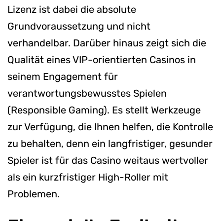
Lizenz ist dabei die absolute
Grundvoraussetzung und nicht
verhandelbar. Darüber hinaus zeigt sich die
Qualität eines VIP-orientierten Casinos in
seinem Engagement für
verantwortungsbewusstes Spielen
(Responsible Gaming). Es stellt Werkzeuge
zur Verfügung, die Ihnen helfen, die Kontrolle
zu behalten, denn ein langfristiger, gesunder
Spieler ist für das Casino weitaus wertvoller
als ein kurzfristiger High-Roller mit
Problemen.